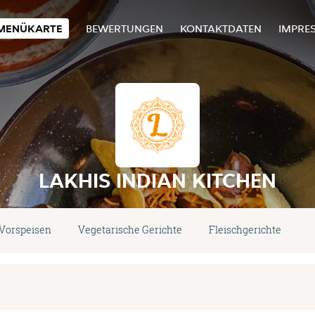
MENÜKARTE
BEWERTUNGEN
KONTAKTDATEN
IMPRE
LAKHIS INDIAN KITCHEN
Vorspeisen
Vegetarische Gerichte
Fleischgerichte
M