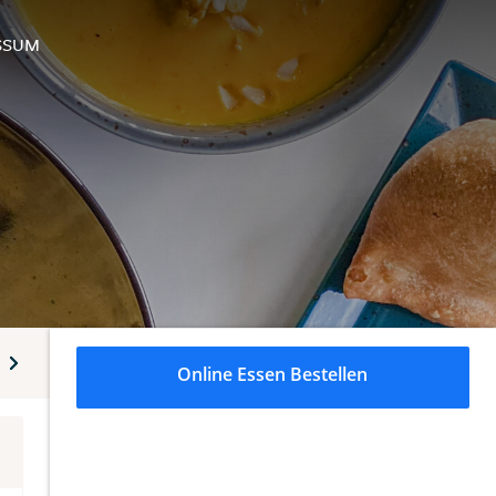
SSUM
eeresfrüchte
Biryani
Street Food
Wraps und Burger
Online Essen Bestellen